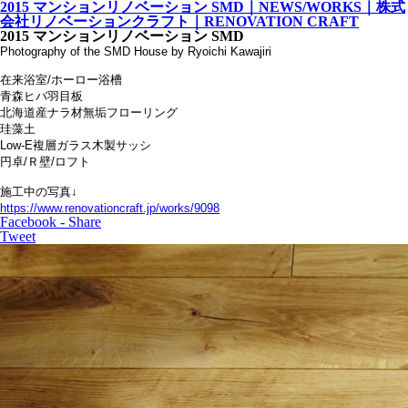
2015 マンションリノベーション SMD｜NEWS/WORKS｜株式
会社リノベーションクラフト｜RENOVATION CRAFT
2015 マンションリノベーション SMD
Photography of the SMD House by Ryoichi Kawajiri
在来浴室/ホーロー浴槽
青森ヒバ羽目板
北海道産ナラ材無垢フローリング
珪藻土
Low-E複層ガラス木製サッシ
円卓/Ｒ壁/ロフト
施工中の写真↓
https://www.renovationcraft.jp/works/9098
Facebook - Share
Tweet